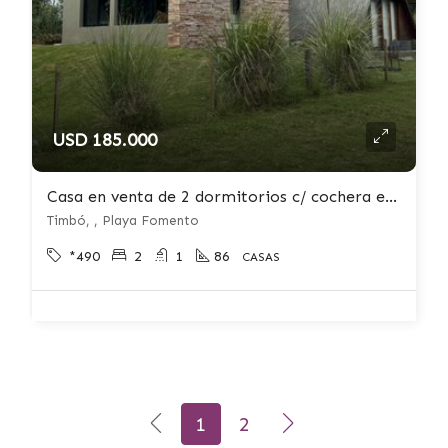
USD 185.000
Casa en venta de 2 dormitorios c/ cochera en Playa Fomento
Timbó, , Playa Fomento
*490
2
1
86
CASAS
1
2