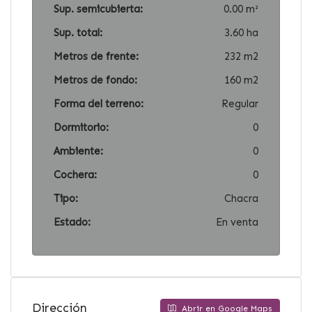
Sup. semicubierta:
0.00 m²
Sup. total:
3.60 ha
Metros de frente:
232 m2
Metros de fondo:
160 m2
Forma del terreno:
Regular
Dormitorio:
0
Ambiente:
0
Cochera:
0
Tipo:
Chacra
Estado:
En venta
Dirección
Abrir en Google Maps